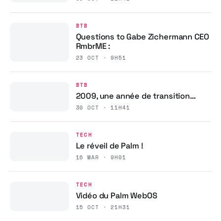
BTB
Questions to Gabe Zichermann CEO
RmbrME :
23 OCT · 9H51
BTB
2009, une année de transition…
30 OCT · 11H41
TECH
Le réveil de Palm !
16 MAR · 9H01
TECH
Vidéo du Palm WebOS
15 OCT · 21H31