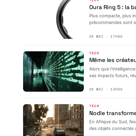
TECH
Oura Ring 5 : la 
Plus compacte, plus int
précommandes sont ouv
28 MAI · 17H00
TECH
Même les créateu
Alors que l’intelligen
ses impacts futurs, rév
28 MAI · 13H00
TECH
Nodle transforme
En Afrique du Sud, Nod
des objets connectés 