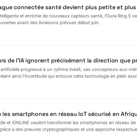
bague connectée santé devient plus petite et plus 
elligente et enrichie de nouveaux capteurs santé, l’Oura Ring 5 ve
ertes avant des livraisons prévues début juin.
rs de l’IA ignorent précisément la direction que p
ce artificielle progresse à un rythme inédit, ses concepteurs eux-m
élant ainsi l’incertitude qui entoure cette technologie en plein esso
 les smartphones en réseau IoT sécurisé en Afriq
le et iONLINE veulent transformer les smartphones en réseau de conf
grâce à des preuves cryptographiques et une approche respectueu