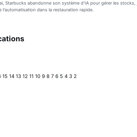
i, Starbucks abandonne son système d’IA pour gérer les stocks, ju
e l’automatisation dans la restauration rapide.
cations
6
15
14
13
12
11
10
9
8
7
6
5
4
3
2