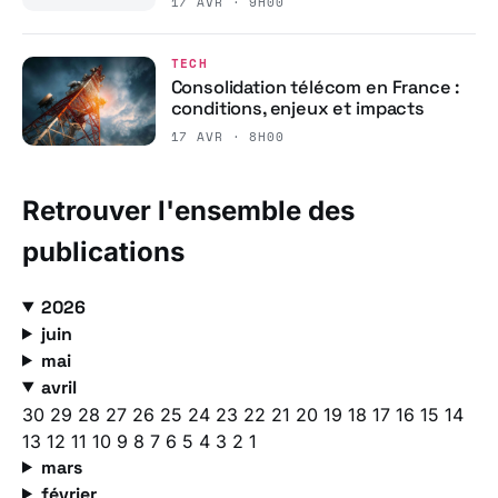
17 AVR · 9H00
TECH
Consolidation télécom en France :
conditions, enjeux et impacts
17 AVR · 8H00
Retrouver l'ensemble des
publications
2026
juin
mai
avril
30
29
28
27
26
25
24
23
22
21
20
19
18
17
16
15
14
13
12
11
10
9
8
7
6
5
4
3
2
1
mars
février