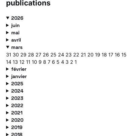
publications
2026
juin
mai
avril
mars
31
30
29
28
27
26
25
24
23
22
21
20
19
18
17
16
15
14
13
12
11
10
9
8
7
6
5
4
3
2
1
février
janvier
2025
2024
2023
2022
2021
2020
2019
2018