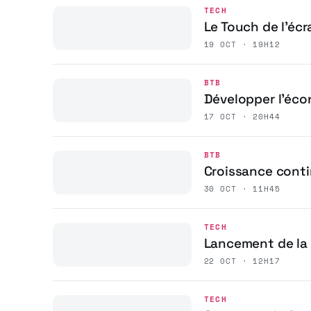
TECH
Le Touch de l’écr
19 OCT · 19H12
BTB
Développer l’éco
17 OCT · 20H44
BTB
Croissance conti
30 OCT · 11H45
TECH
Lancement de la 
22 OCT · 12H17
TECH