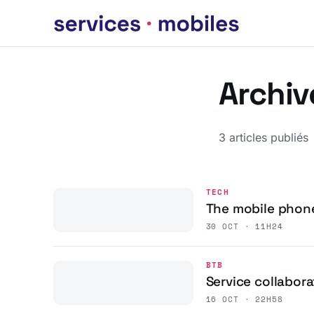
Archiv
3 articles publiés
TECH
The mobile phone
30 OCT · 11H24
BTB
Service collabora
16 OCT · 22H58