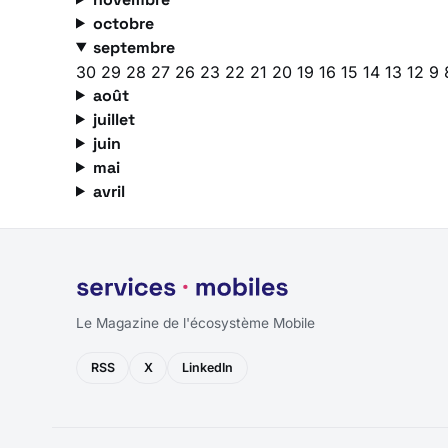
octobre
septembre
30
29
28
27
26
23
22
21
20
19
16
15
14
13
12
9
août
juillet
juin
mai
avril
Le Magazine de l'écosystème Mobile
RSS
X
LinkedIn