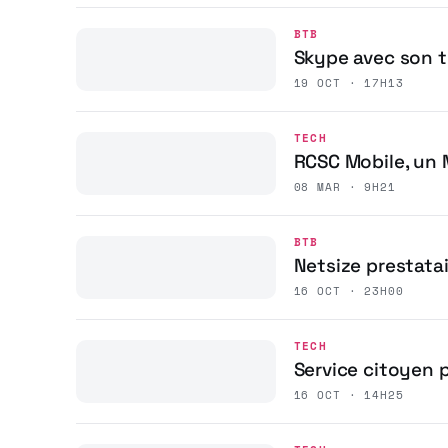
BTB
Skype avec son t
19 OCT · 17H13
TECH
RCSC Mobile, un
08 MAR · 9H21
BTB
Netsize prestata
16 OCT · 23H00
TECH
Service citoyen 
16 OCT · 14H25