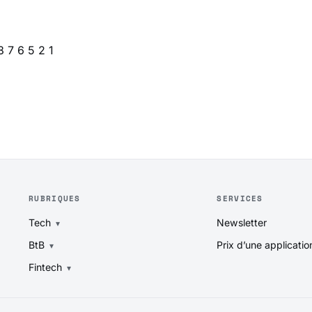
8
7
6
5
2
1
RUBRIQUES
SERVICES
Tech
Newsletter
BtB
Prix d’une applicatio
Fintech