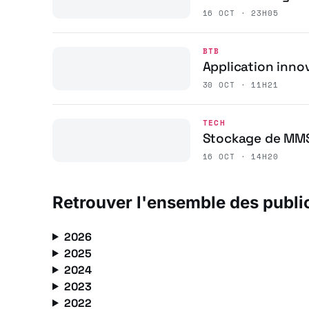
16 OCT · 23H05
BTB
Application inno
30 OCT · 11H21
TECH
Stockage de MMS
16 OCT · 14H20
Retrouver l'ensemble des publi
2026
2025
2024
2023
2022