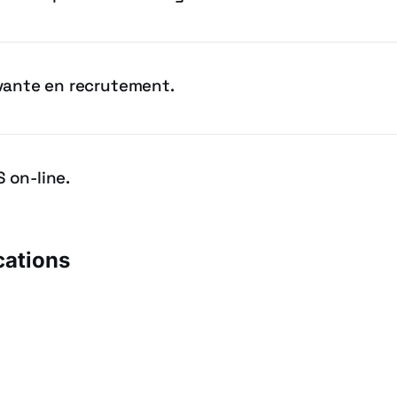
vante en recrutement.
 on-line.
cations