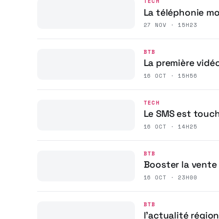
TECH
La téléphonie mob
27 NOV · 15H23
BTB
La première vidé
16 OCT · 15H56
TECH
Le SMS est touché
16 OCT · 14H25
BTB
Booster la vente
16 OCT · 23H00
BTB
l’actualité régio