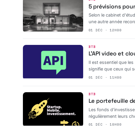
5 prévisions pou
Selon le cabinet d'étud
une autre année record
01 DÉC · 12H00
BTB
L’API video et cl
Il est essentiel que le
signifie que ceux qui 
01 DÉC · 11H00
BTB
Le portefeuille 
Les fonds d'investisse
régulièrement leurs ch
01 DÉC · 10H00