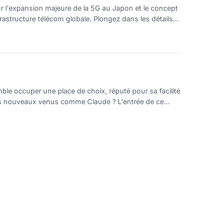
sur l'expansion majeure de la 5G au Japon et le concept
rastructure télécom globale. Plongez dans les détails
rraient redéfinir l'avenir des communications. Ne
emble occuper une place de choix, réputé pour sa facilité
des nouveaux venus comme Claude ? L'entrée de ce
s la réalité a été moins éclatante.