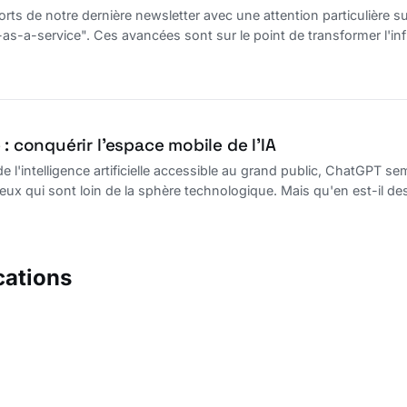
orts de notre dernière newsletter avec une attention particulière 
s-a-service". Ces avancées sont sur le point de transformer l'inf
mpacts de ces développements révolutionnaires et comment ils pou
mations cruciales !
 : conquérir l’espace mobile de l’IA
e l'intelligence artificielle accessible au grand public, ChatGPT s
ux qui sont loin de la sphère technologique. Mais qu'en est-il 
e après une existence uniquement en ligne semblait prometteuse, mai
cations