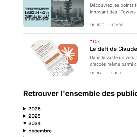
Découvrez les points f
innovant des "Towers-a
pour comprendre les i
16 MAI · 11H02
manquez pas ces infor
TECH
Le défi de Claude
Dans le vaste univers d
d'accès même parmi ce
dernier sur l'App Stor
16 MAI · 9H00
Retrouver l'ensemble des publi
2026
2025
2024
décembre