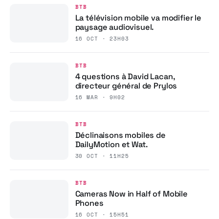
BTB
La télévision mobile va modifier le
paysage audiovisuel.
16 OCT · 23H03
BTB
4 questions à David Lacan,
directeur général de Prylos
16 MAR · 9H02
BTB
Déclinaisons mobiles de
DailyMotion et Wat.
30 OCT · 11H25
BTB
Cameras Now in Half of Mobile
Phones
16 OCT · 15H51