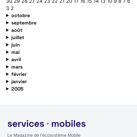
30
29
28
27
24
23
22
21
20
17
16
15
14
13
10
9
8
7
6
3
2
octobre
septembre
août
juillet
juin
mai
avril
mars
février
janvier
2005
Le Magazine de l'écosystème Mobile