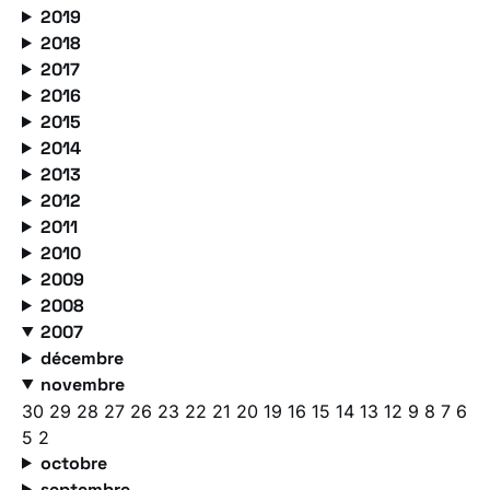
2019
2018
2017
2016
2015
2014
2013
2012
2011
2010
2009
2008
2007
décembre
novembre
30
29
28
27
26
23
22
21
20
19
16
15
14
13
12
9
8
7
6
5
2
octobre
septembre