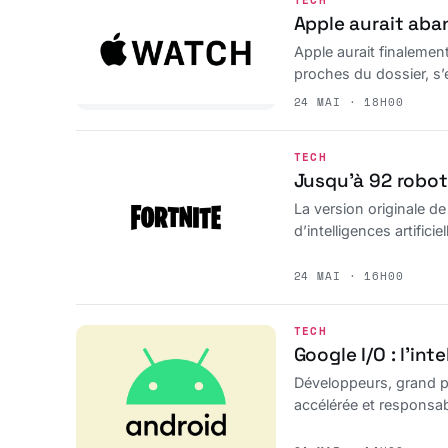
TECH
Apple aurait ab
Apple aurait finalemen
proches du dossier, s’
24 MAI · 18H00
TECH
Jusqu’à 92 robot
La version originale d
d’intelligences artifici
24 MAI · 16H00
TECH
Google I/O : l’in
Développeurs, grand pu
accélérée et responsab