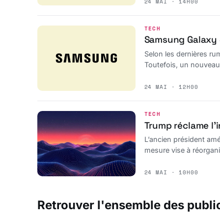
24 MAI · 14H00
TECH
Samsung Galaxy S
Selon les dernières ru
Toutefois, un nouveau c
d’image.
24 MAI · 12H00
TECH
Trump réclame l’
L’ancien président amé
mesure vise à réorganis
24 MAI · 10H00
Retrouver l'ensemble des publi