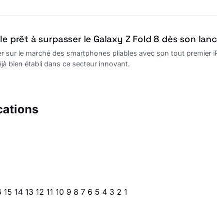
le prêt à surpasser le Galaxy Z Fold 8 dès son la
er sur le marché des smartphones pliables avec son tout premier iP
à bien établi dans ce secteur innovant.
cations
6
15
14
13
12
11
10
9
8
7
6
5
4
3
2
1