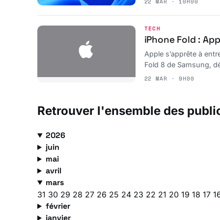
22 MAR · 10H00
TECH
iPhone Fold : App
Apple s’apprête à entr
Fold 8 de Samsung, déj
22 MAR · 9H00
Retrouver l'ensemble des publi
2026
juin
mai
avril
mars
31
30
29
28
27
26
25
24
23
22
21
20
19
18
17
1
février
janvier