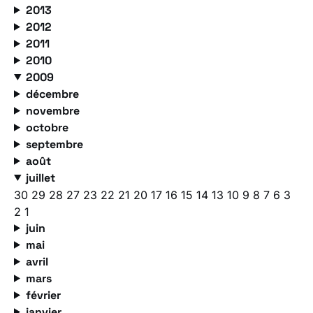
2013
2012
2011
2010
2009
décembre
novembre
octobre
septembre
août
juillet
30
29
28
27
23
22
21
20
17
16
15
14
13
10
9
8
7
6
3
2
1
juin
mai
avril
mars
février
janvier