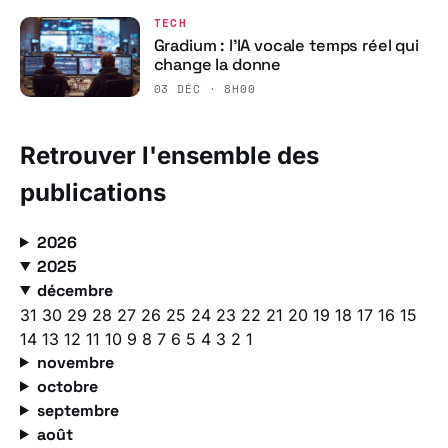
TECH
Gradium : l’IA vocale temps réel qui
change la donne
03 DÉC · 8H00
Retrouver l'ensemble des
publications
2026
2025
décembre
31
30
29
28
27
26
25
24
23
22
21
20
19
18
17
16
15
14
13
12
11
10
9
8
7
6
5
4
3
2
1
novembre
octobre
septembre
août