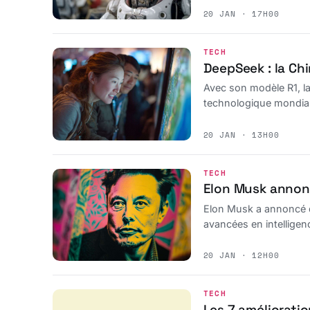
20 JAN · 17H00
TECH
DeepSeek : la Chi
Avec son modèle R1, la
technologique mondiale
20 JAN · 13H00
TECH
Elon Musk annonc
Elon Musk a annoncé qu
avancées en intelligenc
20 JAN · 12H00
TECH
Les 7 améliorati