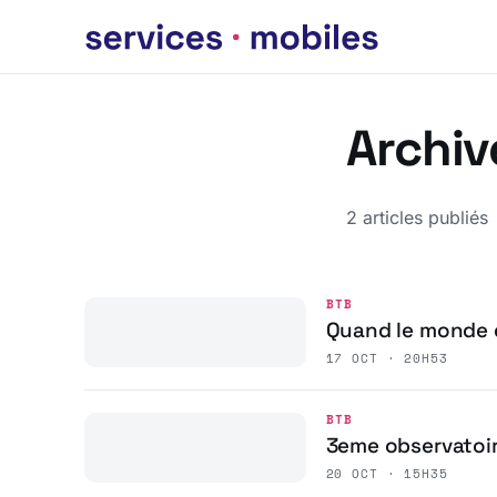
Archiv
2 articles publiés
BTB
Quand le monde d
17 OCT · 20H53
BTB
3eme observatoir
20 OCT · 15H35