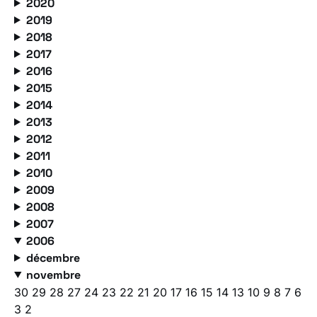
2020
2019
2018
2017
2016
2015
2014
2013
2012
2011
2010
2009
2008
2007
2006
décembre
novembre
30
29
28
27
24
23
22
21
20
17
16
15
14
13
10
9
8
7
6
3
2