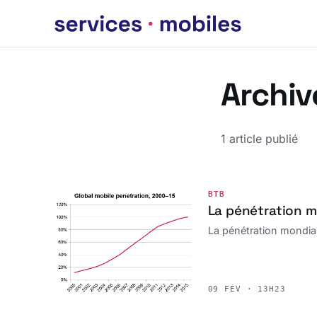
Archiv
1 article publié
BTB
La pénétration mo
La pénétration mondiale
09 FÉV · 13H23