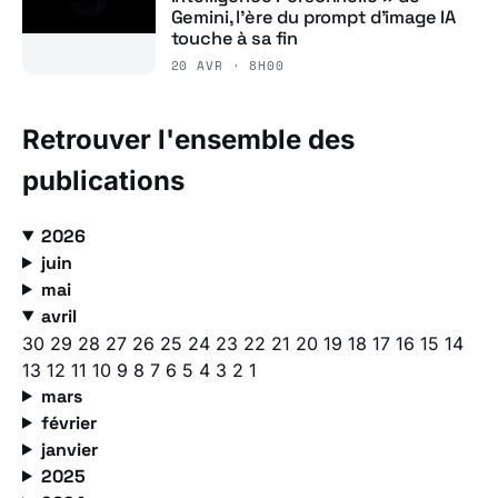
Gemini, l’ère du prompt d’image IA
touche à sa fin
20 AVR · 8H00
Retrouver l'ensemble des
publications
2026
juin
mai
avril
30
29
28
27
26
25
24
23
22
21
20
19
18
17
16
15
14
13
12
11
10
9
8
7
6
5
4
3
2
1
mars
février
janvier
2025