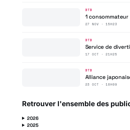
BTB
1 consommateur s
27 NOV · 15H23
BTB
Service de diver
17 OCT · 21H25
BTB
Alliance japonais
23 OCT · 18H09
Retrouver l'ensemble des publi
2026
2025