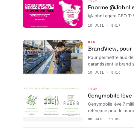
TECH
Enorme @JohnLege
@JohnLegere CEO T-Mobi
10 JUIL · 8H17
BTB
BrandView, pour g
Pour permettre aux dép
garantissent le brand sa
10 JUIL · 8H16
TECH
Genymobile lève 
Genymobile lève 7 mill
référence pour le mond
08 JAN · 11H02