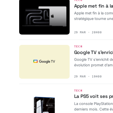
TECH
Apple met fin à 
Apple met fin à la com
stratégique tourne un
29 MAR · 20H00
TECH
Google TV s’enri
Google TV s’enrichit de
évolution promet d’amél
29 MAR · 19H00
TECH
La PS5 voit ses p
La console PlayStatio
derniers mois. Cette é