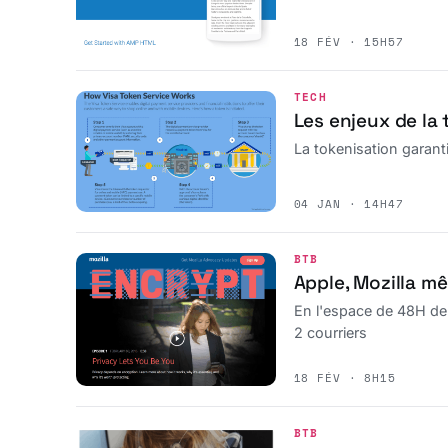
18 FÉV · 15H57
TECH
Les enjeux de la
La tokenisation garant
04 JAN · 14H47
BTB
Apple, Mozilla m
En l'espace de 48H deu
2 courriers
18 FÉV · 8H15
BTB