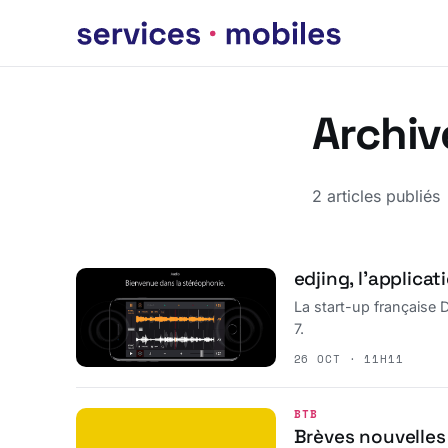
Archiv
2 articles publiés
edjing, l’applicat
La start-up française D
7.
26 OCT · 11H11
BTB
Brèves nouvelles