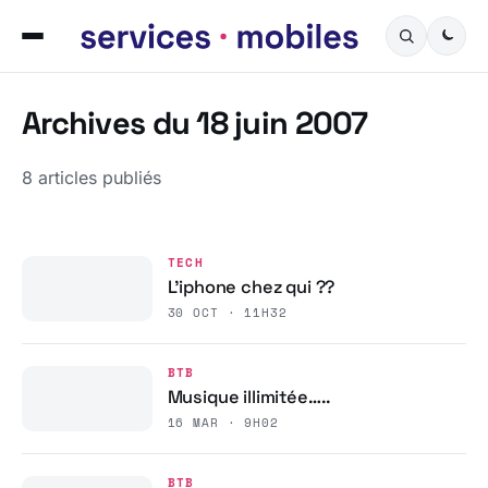
Archives du 18 juin 2007
8 articles publiés
TECH
L’iphone chez qui ??
30 OCT · 11H32
BTB
Musique illimitée…..
16 MAR · 9H02
BTB