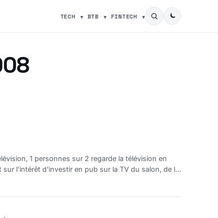
TECH
BTB
FINTECH
008
évision, 1 personnes sur 2 regarde la télévision en
sur l'intérêt d'investir en pub sur la TV du salon, de la
le réseau des opérateurs depuis fin 2005,en 2009 elle