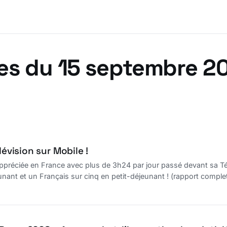
es du 15 septembre 2
lévision sur Mobile !
 appréciée en France avec plus de 3h24 par jour passé devant sa Tél
unant et un Français sur cinq en petit-déjeunant ! (rapport complet 
....) Le petit écran qui diminue encore est présent sur mobile sur 
 !