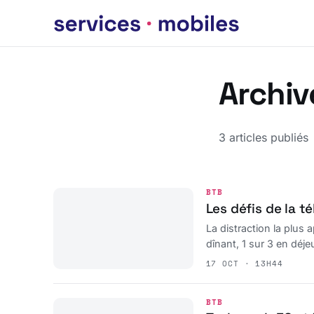
Archiv
3 articles publiés
BTB
Les défis de la té
La distraction la plus
dînant, 1 sur 3 en déje
cuisine, de la chambre
17 OCT · 13H44
s'affranchira du réseau
BTB