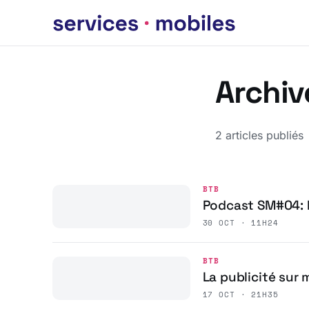
Archiv
2 articles publiés
BTB
Podcast SM#04: I
30 OCT · 11H24
BTB
La publicité sur 
17 OCT · 21H35