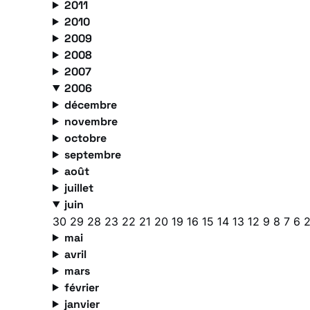
2011
2010
2009
2008
2007
2006
décembre
novembre
octobre
septembre
août
juillet
juin
30
29
28
23
22
21
20
19
16
15
14
13
12
9
8
7
6
mai
avril
mars
février
janvier