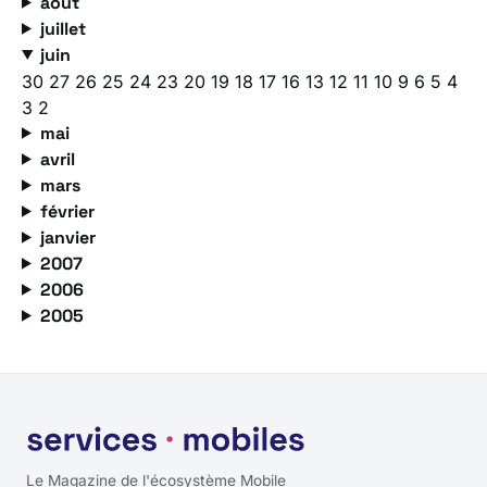
août
juillet
juin
30
27
26
25
24
23
20
19
18
17
16
13
12
11
10
9
6
5
4
3
2
mai
avril
mars
février
janvier
2007
2006
2005
Le Magazine de l'écosystème Mobile