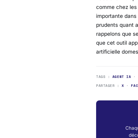
comme chez les 
importante dans
prudents quant a
rappelons que se
que cet outil ap
artificielle dome
TAGS :
AGENT IA
PARTAGER :
X
·
FA
Chaqu
déc