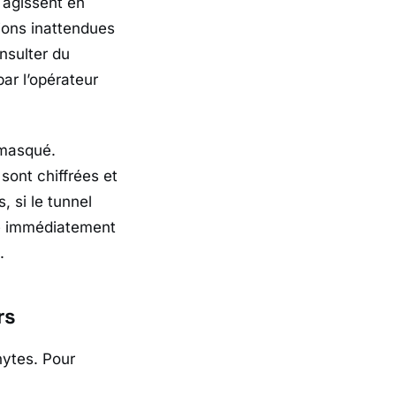
, agissent en
ions inattendues
nsulter du
ar l’opérateur
asqué.
sont chiffrées et
, si le tunnel
pe immédiatement
.
rs
hytes. Pour