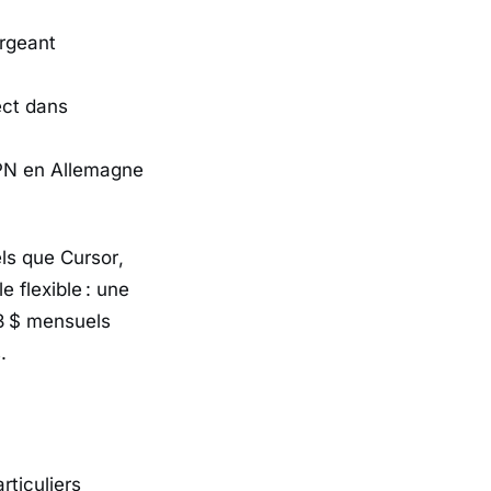
ergeant
rect dans
 VPN en Allemagne
els que
Cursor
,
 flexible : une
 3 $ mensuels
.
rticuliers