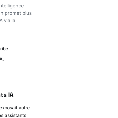
ntelligence
ion promet plus
A via la
ribe.
A.
ts IA
exposait votre
es assistants