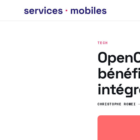
TECH
OpenCl
bénéf
intégr
CHRISTOPHE ROMEI
—