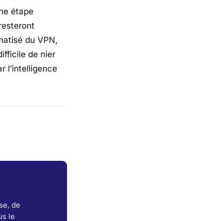
ne étape
 resteront
omatisé du VPN,
ficile de nier
 l’intelligence
se, de
s le