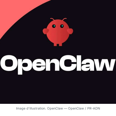
Image d'illustration. OpenClaw — OpenClaw / PR-ADN