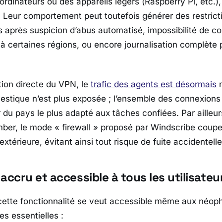
 ordinateurs ou des appareils légers (
Raspberry Pi
, etc.)
 Leur comportement peut toutefois générer des restrict
s après suspicion d’abus automatisé, impossibilité de co
à certaines régions, ou encore journalisation complète p
tion directe du VPN, le
trafic des agents est désormais
m
estique n’est plus exposée ; l’ensemble des connexions 
du pays le plus adapté aux tâches confiées. Par ailleurs
mber, le mode « firewall » proposé par Windscribe cou
xtérieure, évitant ainsi tout risque de fuite accidentelle
accru et accessible à tous les utilisateu
e cette fonctionnalité se veut accessible même aux néop
s essentielles :