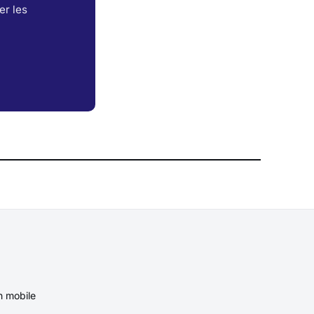
er les
n mobile