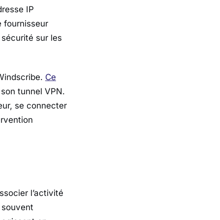
dresse IP
e fournisseur
sécurité sur les
Windscribe
.
Ce
 son tunnel VPN.
eur, se connecter
ervention
ocier l’activité
, souvent