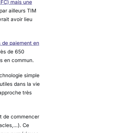
FC) mais une
par ailleurs TIM
rait avoir lieu
s de paiement en
rès de 650
rts en commun.
technologie simple
tiles dans la vie
 approche très
ent de commencer
tacles,…). Ce