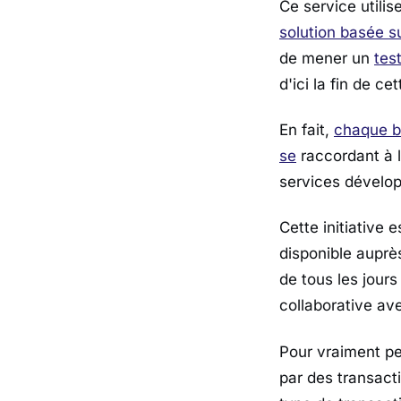
Ce service utili
solution basée s
de mener un
tes
d'ici la fin de ce
En fait,
chaque b
se
raccordant à 
services dévelop
Cette initiative 
disponible auprè
de tous les jours
collaborative av
Pour vraiment pe
par des transacti