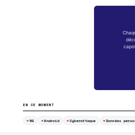
Chaqu
déc
capot
EN CE MOMENT
5G
Android
Cyberattaque
Données perso