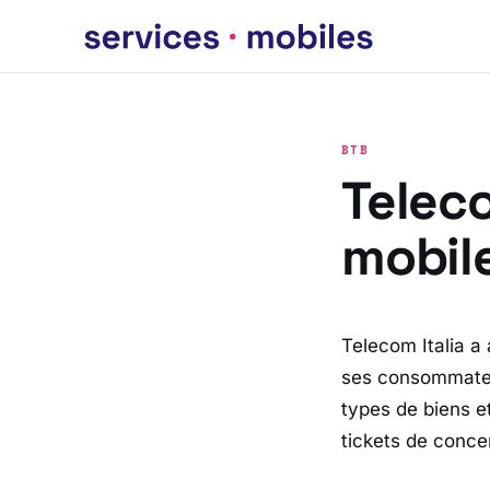
BTB
Teleco
mobil
Telecom Italia a
ses consommateu
types de biens et
tickets de conce