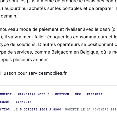
ions sont les plus à même de prendre le relais des con
) aujourd'hui achetés sur les portables et de préparer le
demain.
n nouveau mode de paiement et rivaliser avec le cash (d
), il va vraiment falloir éduquer les consommateurs et l
type de solutions. D'autres opérateurs se positionnen
type de services, comme Belgacom en Belgique, où le mo
epuis plusieurs années.
Husson pour servicesmobiles.fr
OMMERCE
·
MARKETING MOBILE
·
MEDTECH
·
NFC
·
PAIEMENT
CEBOOK
·
LINKEDIN
ACTION
, LE
5 OCTOBRE 2009 À 8H00
, MODIFIÉ LE
27 NOVEMBRE 201