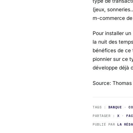
type de transact
(jeux, sonneries…
m-commerce de 
Pour installer u
la nuit des temps
bénéfices de ce 
pionnier sur ce 
développe déjà d
Source: Thomas 
TAGS :
BANQUE
·
C
PARTAGER :
X
·
FA
PUBLIÉ PAR
LA RÉD