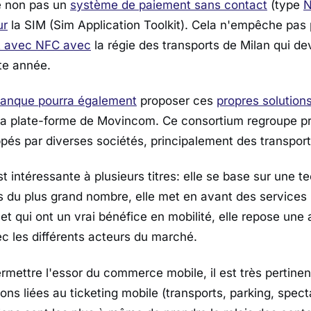
se non pas un
système de paiement sans contact
(type
N
ur
la SIM (Sim Application Toolkit). Cela n'empêche pas 
t avec NFC avec
la régie des transports de Milan qui dev
tte année.
anque pourra également
proposer ces
propres solution
la plate-forme de Movincom. Ce consortium regroupe p
pés par diverses sociétés, principalement des transpo
est intéressante à plusieurs titres: elle se base sur une 
s du plus grand nombre, elle met en avant des services u
 et qui ont un vrai bénéfice en mobilité, elle repose une
ec les différents acteurs du marché.
rmettre l'essor du commerce mobile, il est très pertin
ons liées au ticketing mobile (transports, parking, spec