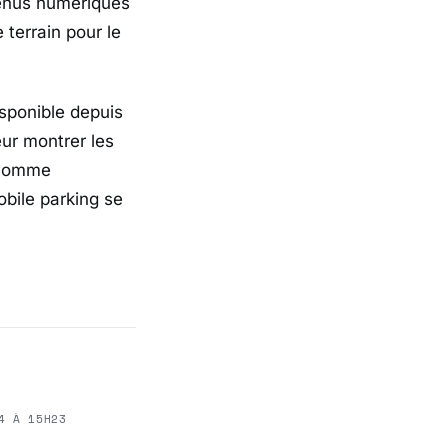
tenus numériques
 terrain pour le
isponible depuis
eur montrer les
t comme
bile parking se
4 À 15H23