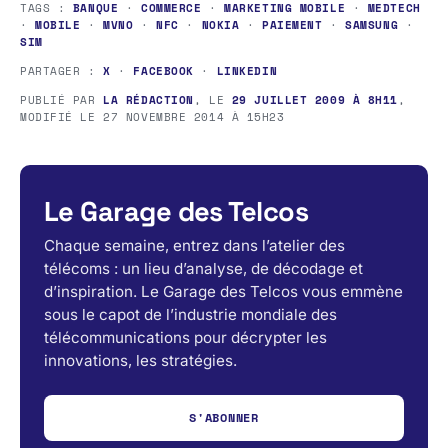
TAGS :
BANQUE
·
COMMERCE
·
MARKETING MOBILE
·
MEDTECH
·
MOBILE
·
MVNO
·
NFC
·
NOKIA
·
PAIEMENT
·
SAMSUNG
·
SIM
PARTAGER :
X
·
FACEBOOK
·
LINKEDIN
PUBLIÉ PAR
LA RÉDACTION
, LE
29 JUILLET 2009 À 8H11
,
MODIFIÉ LE
27 NOVEMBRE 2014 À 15H23
Le Garage des Telcos
Chaque semaine, entrez dans l’atelier des
télécoms : un lieu d’analyse, de décodage et
d’inspiration. Le Garage des Telcos vous emmène
sous le capot de l’industrie mondiale des
télécommunications pour décrypter les
innovations, les stratégies.
S'ABONNER