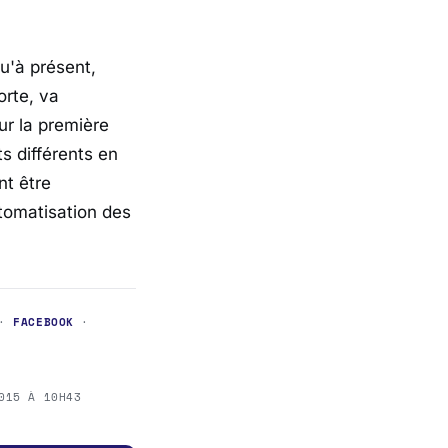
qu'à présent,
orte, va
ur la première
s différents en
nt être
tomatisation des
·
FACEBOOK
·
015 À 10H43