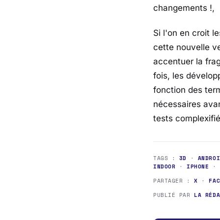
changements !,
Si l'on en croit 
cette nouvelle ve
accentuer la fra
fois, les dévelo
fonction des term
nécessaires avan
tests complexifi
TAGS :
3D
·
ANDRO
INDOOR
·
IPHONE
PARTAGER :
X
·
FA
PUBLIÉ PAR
LA RÉD