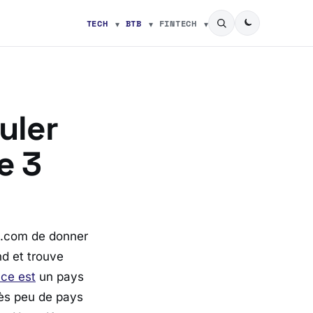
TECH
BTB
FINTECH
uler
e 3
e.com de donner
nd et trouve
nce est
un pays
rès peu de pays