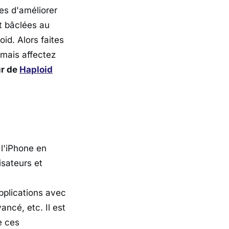
es d'améliorer
nt bâclées au
id. Alors faites
 mais affectez
ur de
Haploid
l'iPhone en
isateurs et
pplications avec
ncé, etc. Il est
e ces