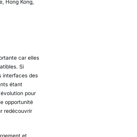
ne, Hong Kong,
rtante car elles
tibles. Si
 interfaces des
nts étant
'évolution pour
ne opportunité
r redécouvrir
argement et