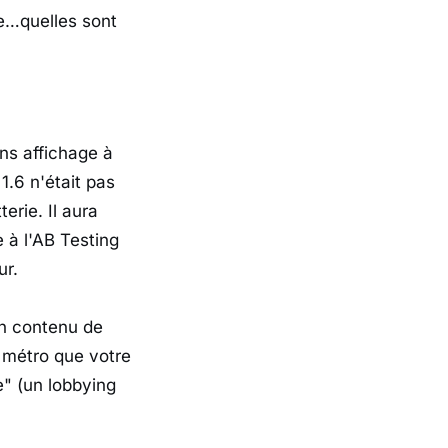
se…quelles sont
ans affichage à
1.6 n'était pas
rie. Il aura
e à l'AB Testing
ur.
son contenu de
 métro que votre
" (un lobbying