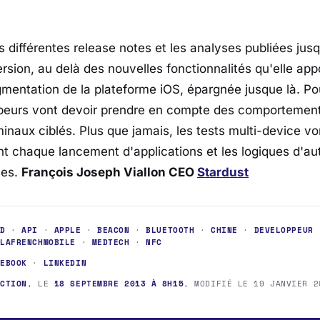
les différentes release notes et les analyses publiées jus
rsion, au delà des nouvelles fonctionnalités qu'elle app
gmentation de la plateforme iOS, épargnée jusque là. Po
ppeurs vont devoir prendre en compte des comportement
inaux ciblés. Plus que jamais, les tests multi-device vo
t chaque lancement d'applications et les logiques d'au
ées.
François Joseph Viallon CEO
Stardust
ID
·
API
·
APPLE
·
BEACON
·
BLUETOOTH
·
CHINE
·
DEVELOPPEUR
·
LAFRENCHMOBILE
·
MEDTECH
·
NFC
CEBOOK
·
LINKEDIN
ACTION
, LE
18 SEPTEMBRE 2013 À 8H15
, MODIFIÉ LE
19 JANVIER 2