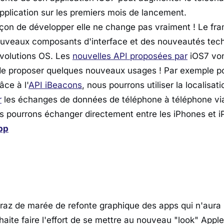
l'application sur les premiers mois de lancement.
çon de développer elle ne change pas vraiment ! Le fr
ouveaux composants d'interface et des nouveautés te
évolutions OS. Les
nouvelles API proposées par
iOS7 von
de proposer quelques nouveaux usages ! Par exemple po
ce à l'
API iBeacons
, nous pourrons utiliser la localisat
r
les échanges de données de téléphone à téléphone via
s pourrons échanger directement entre les iPhones et 
pp
raz de marée de refonte graphique des apps qui n'aura 
aite faire l'effort de se mettre au nouveau "look" Appl