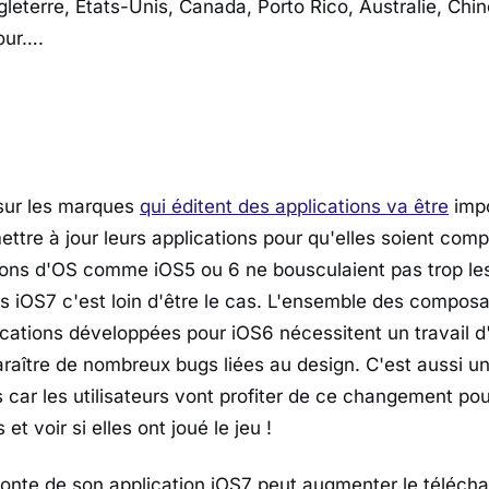
gleterre, États-Unis, Canada, Porto Rico, Australie, Chi
our….
 sur les marques
qui éditent des applications va être
impo
ttre à jour leurs applications pour qu'elles soient compa
ions d'OS comme iOS5 ou 6 ne bousculaient pas trop les
us iOS7 c'est loin d'être le cas. L'ensemble des composa
lications développées pour iOS6 nécessitent un travail d
araître de nombreux bugs liées au design. C'est aussi u
 car les utilisateurs vont profiter de ce changement pou
 et voir si elles ont joué le jeu !
efonte de son application iOS7 peut augmenter le téléch