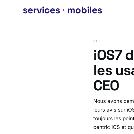
BTB
iOS7 
les us
CEO
Nous avons dema
leurs avis sur iO
toujours les poin
centric iOS et qu