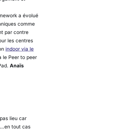
amework a évolué
chniques comme
t par contre
ur les centres
ion
indoor via le
 le Peer to peer
iPad.
Anaïs
pas lieu car
e…en tout cas