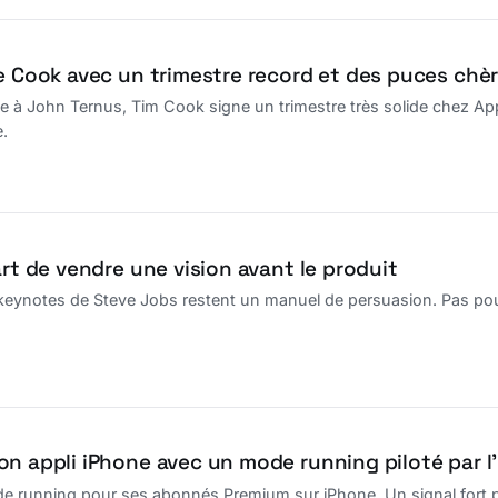
re Cook avec un trimestre record et des puces chè
e à John Ternus, Tim Cook signe un trimestre très solide chez Appl
e.
art de vendre une vision avant le produit
keynotes de Steve Jobs restent un manuel de persuasion. Pas pour l
on appli iPhone avec un mode running piloté par l’
e running pour ses abonnés Premium sur iPhone. Un signal fort po