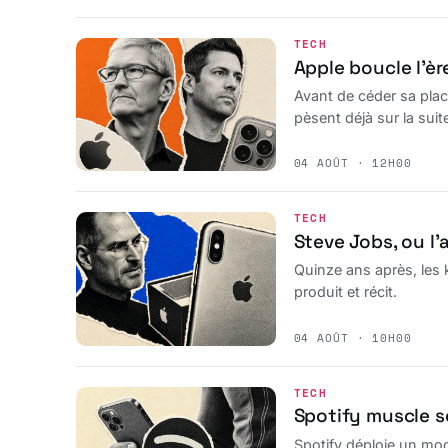
TECH
Apple boucle l’è
Avant de céder sa plac
pèsent déjà sur la suit
04 AOÛT · 12H00
TECH
Steve Jobs, ou l’
Quinze ans après, les 
produit et récit.
04 AOÛT · 10H00
TECH
Spotify muscle s
Spotify déploie un mod