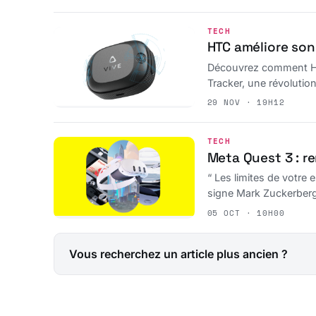
TECH
HTC améliore son 
Découvrez comment HTC r
Tracker, une révoluti
29 NOV · 19H12
TECH
Meta Quest 3 : r
“ Les limites de votre
signe Mark Zuckerberg CEO de M
Vision Pro d'Apple.
05 OCT · 10H00
Vous recherchez un article plus ancien ?