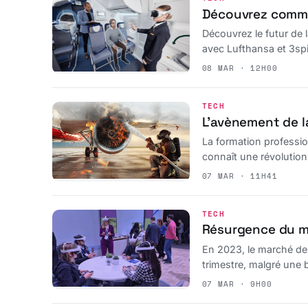
Découvrez commen
Découvrez le futur de 
avec Lufthansa et 3spi
08 MAR · 12H00
TECH
L’avènement de la
La formation professio
connaît une révolution
des situations réaliste
07 MAR · 11H41
TECH
Résurgence du m
En 2023, le marché de
trimestre, malgré une
07 MAR · 9H00