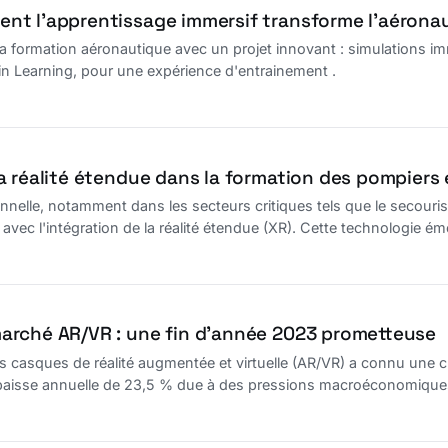
t l’apprentissage immersif transforme l’aérona
la formation aéronautique avec un projet innovant : simulations im
n Learning, pour une expérience d'entrainement .
 réalité étendue dans la formation des pompiers e
nnelle, notamment dans les secteurs critiques tels que le secourism
 avec l'intégration de la réalité étendue (XR). Cette technologie 
s sans les contraintes et les risques des scénarios réels.
arché AR/VR : une fin d’année 2023 prometteuse
s casques de réalité augmentée et virtuelle (AR/VR) a connu une
 baisse annuelle de 23,5 % due à des pressions macroéconomique