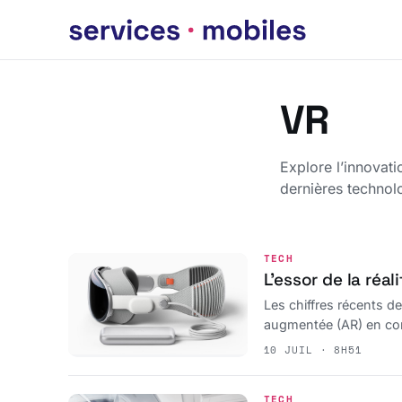
VR
Explore l’innovati
dernières technolo
TECH
L’essor de la réal
Les chiffres récents de
augmentée (AR) en comp
marché incluant désorma
10 JUIL · 8H51
TECH