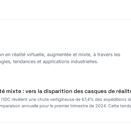
on en réalité virtuelle, augmentée et mixte, à travers les
gies, tendances et applications industrielles.
ité mixte : vers la disparition des casques de réalit
 l'IDC révèlent une chute vertigineuse de 67,4% des expéditions de c
araison annuelle pour le premier trimestre de 2024. Cette tendanc
is des technologies telles que la réalité mixte et la réalité étendu