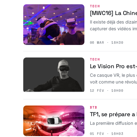
TECH
[MWC16] La Chine 
Il existe déjà des diza
capturer des vidéos i
06 MAR · 18H30
TECH
Le Vision Pro est-
Ce casque VR, le plus
voit comme une révolu
12 FÉV · 10H00
BTB
TF1, se prépare a
La première diffusion 
01 FÉV · 16H03