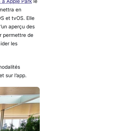
a à Apple Park
le
mettra en
 et tvOS. Elle
qu’un aperçu des
ur permettre de
ider les
modalités
t sur l’app.