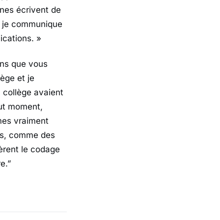
nes écrivent de
nt je communique
ications. »
ens que vous
ège et je
 collège avaient
out moment,
mes vraiment
els, comme des
èrent le codage
e.”