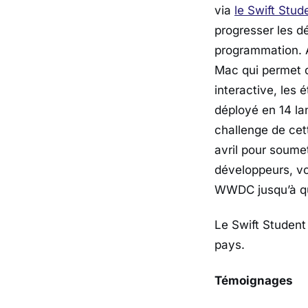
via
le Swift Stud
progresser les d
programmation. A
Mac qui permet d
interactive, les
déployé en 14 la
challenge de cett
avril pour soumet
développeurs, vo
WWDC jusqu’à qu
Le Swift Studen
pays.
Témoignages