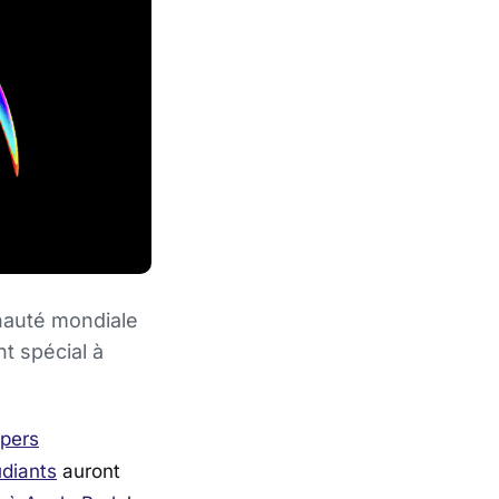
nauté mondiale
t spécial à
pers
udiants
auront