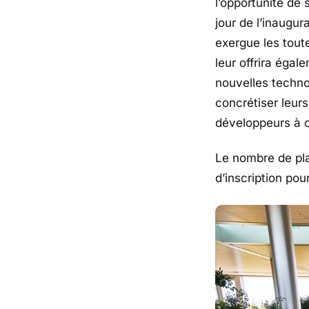
l’opportunité de
jour de l’inaugu
exergue les tout
leur offrira égal
nouvelles techno
concrétiser leurs
développeurs à c
Le nombre de pla
d’inscription pou