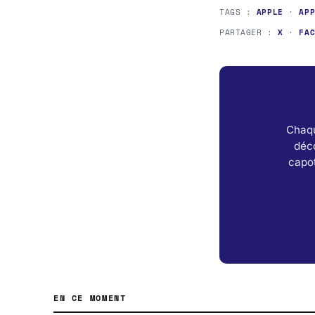
TAGS :
APPLE
·
AP
PARTAGER :
X
·
FA
Chaqu
déc
capot
EN CE MOMENT