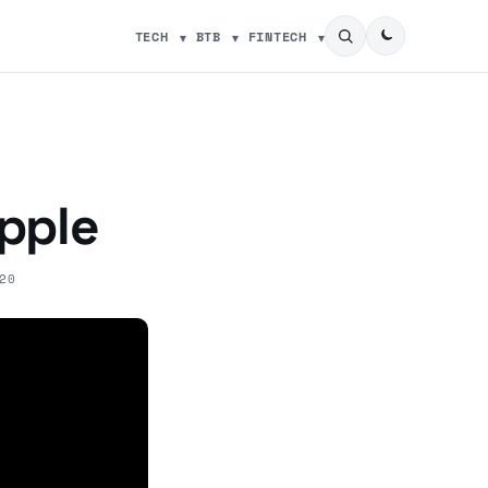
TECH
BTB
FINTECH
pple
20