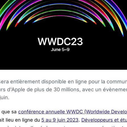
sera entièrement disponible en ligne pour la commu
s d'Apple de plus de 30 millions, avec un évènemen
juin.
que sa
conférence annuelle WWDC (Worldwide Develo
ait lieu en ligne du
5 au 9 juin 2023
.
Développeurs et ét