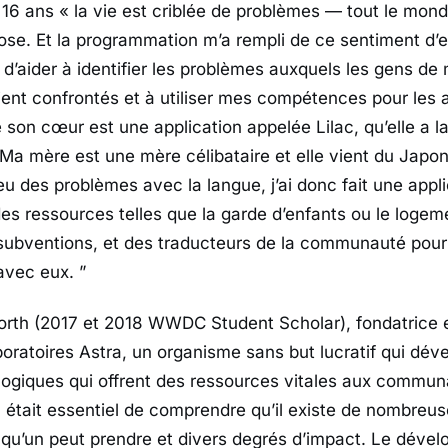
 16 ans
« la vie est criblée de problèmes — tout le mon
se. Et la programmation m’a rempli de ce sentiment d’e
d’aider à identifier les problèmes auxquels les gens 
ent confrontés et à utiliser mes compétences pour les a
 son cœur est une application appelée Lilac, qu’elle a l
 Ma mère est une mère célibataire et elle vient du Japon
 eu des problèmes avec la langue, j’ai donc fait une appl
es ressources telles que la garde d’enfants ou le logem
subventions, et des traducteurs de la communauté pour
avec eux. ”
th (2017 et 2018 WWDC Student Scholar), fondatrice et
oratoires Astra, un organisme sans but lucratif qui dév
logiques qui offrent des ressources vitales aux commu
Il était essentiel de comprendre qu’il existe de nombreu
lqu’un peut prendre et divers degrés d’impact. Le déve