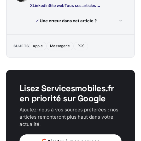
X
LinkedIn
Site web
Tous ses articles →
Une erreur dans cet article ?
SUJETS
Apple
Messagerie
RCS
Lisez Servicesmobiles.fr
en priorité sur Google
Ajoutez-nous à vos sources préférées : nos
articles remonteront plus haut dans votre
actualité.