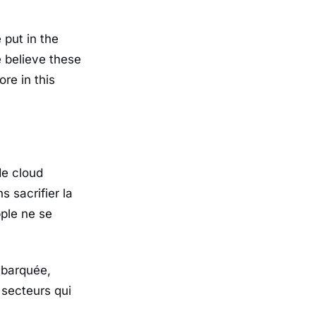
 put in the
 believe these
re in this
de cloud
 sacrifier la
Apple ne se
mbarquée,
 secteurs qui