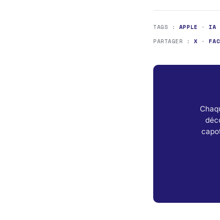
TAGS :
APPLE
·
IA
PARTAGER :
X
·
FA
Chaqu
déc
capot