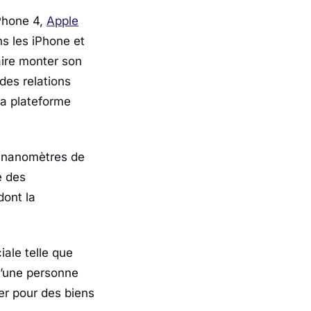
iPhone 4,
Apple
s les iPhone et
aire monter son
des relations
la plateforme
10 nanomètres de
e des
dont la
ale telle que
d’une personne
er pour des biens