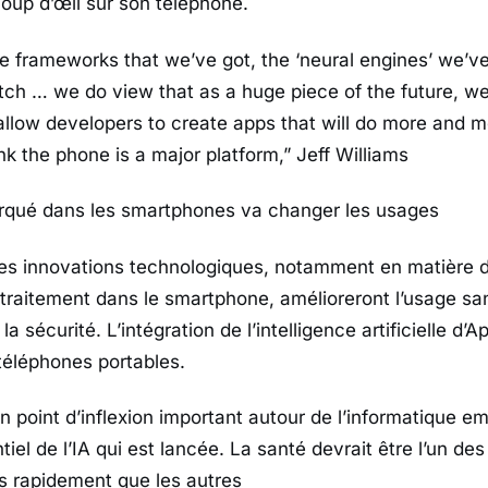
oup d’œil sur son téléphone.
he frameworks that we’ve got, the ‘neural engines’ we’ve
tch … we do view that as a huge piece of the future, we
allow developers to create apps that will do more and mo
nk the phone is a major platform,”
Jeff Williams
barqué dans les smartphones va changer les usages
 les innovations technologiques, notamment en matière 
traitement dans le smartphone, amélioreront l’usage sans
 la sécurité. L’intégration de l’intelligence artificielle d’
 téléphones portables.
n point d’inflexion important autour de l’informatique e
iel de l’IA qui est lancée. La santé devrait être l’un des
s rapidement que les autres