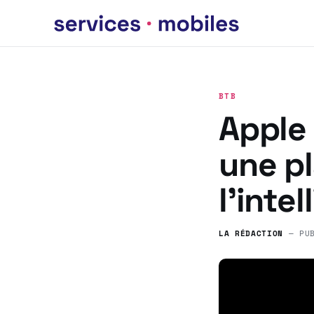
BTB
Apple
une p
l’intel
LA RÉDACTION
— PU