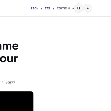
TECH
BTB
FINTECH
omme
pour
 À 16H33