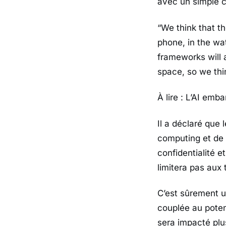
avec un simple c
“We think that t
phone, in the wa
frameworks will 
space, so we thi
À lire : L’AI em
Il a déclaré que
computing et de 
confidentialité et
limitera pas aux
C’est sûrement u
couplée au potent
sera impacté plu