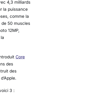
ec 4,3 milliards
ur la puissance
hoses, comme la
s de 50 muscles
hoto 12MP,
 la
ntroduit
Core
ans des
truit des
 d’Apple.
oici 3 :