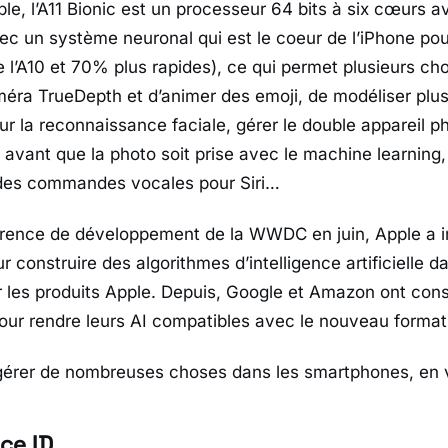
le, l’A11 Bionic est un processeur 64 bits à six cœurs av
vec un système neuronal qui est le coeur de l’iPhone po
 l’A10 et 70% plus rapides), ce qui permet plusieurs c
méra TrueDepth et d’animer des emoji, de modéliser plu
ur la reconnaissance faciale, gérer le double appareil p
 avant que la photo soit prise avec le machine learning,
es commandes vocales pour Siri…
érence de développement de la WWDC en juin, Apple a i
r construire des algorithmes d’intelligence artificielle d
r les produits Apple. Depuis, Google et Amazon ont cons
our rendre leurs AI compatibles avec le nouveau format
érer de nombreuses choses dans les smartphones, en v
ce ID