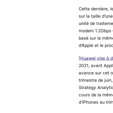
Cette dernière, l
sur la taille d’u
unité de traitem
modem 1.2Gbps Ca
basé sur la même
d’Apple et le pro
[Huawei vise à d
2021, avant Appl
avance sur cet o
trimestre de jui
Strategy Analyti
cours de la même
d’iPhones au tri