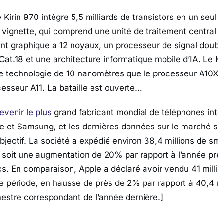
e Kirin 970 intègre 5,5 milliards de transistors en un seu
ne vignette, qui comprend une unité de traitement centra
ent graphique à 12 noyaux, un processeur de signal dou
t.18 et une architecture informatique mobile d’IA. Le K
 technologie de 10 nanomètres que le processeur A10X
cesseur A11. La bataille est ouverte…
evenir le plus
grand fabricant mondial de téléphones intel
e et Samsung, et les dernières données sur le marché s
bjectif. La société a expédié environ 38,4 millions de 
n, soit une augmentation de 20% par rapport à l’année p
cs. En comparaison, Apple a déclaré avoir vendu 41 mill
 période, en hausse de près de 2% par rapport à 40,4 m
mestre correspondant de l’année dernière.]