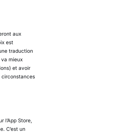
eront aux
ix est
une traduction
i va mieux
ons) et avoir
s circonstances
r l’App Store,
e. C’est un