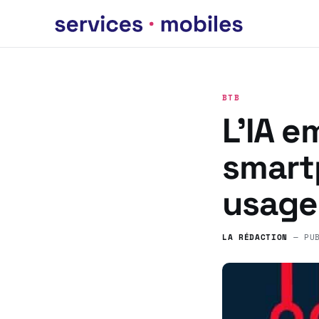
BTB
L’IA e
smart
usage
LA RÉDACTION
— PU