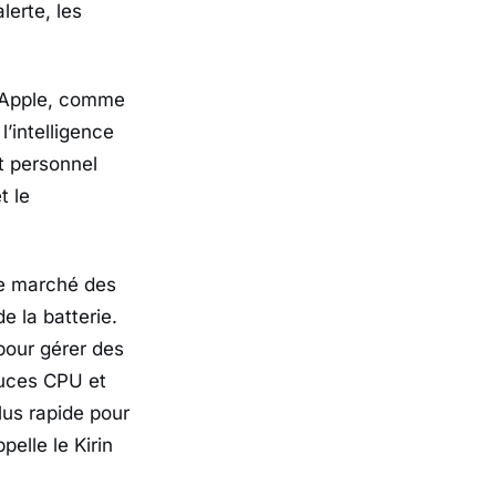
lerte, les
. Apple, comme
’intelligence
nt personnel
t le
 le marché des
e la batterie.
pour gérer des
puces CPU et
lus rapide pour
elle le Kirin