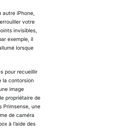
n autre iPhone,
rrouiller votre
ints invisibles,
ar exemple, il
allumé lorsque
s pour recueillir
e la contorsion
 une image
e propriétaire de
is Primsense, une
tème de caméra
ox à l’aide des