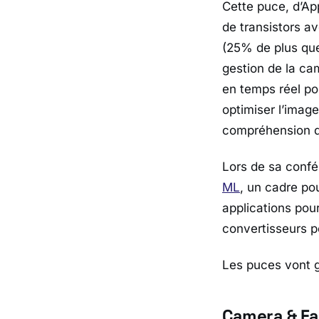
Cette puce, d’App
de transistors a
(25% de plus que
gestion de la ca
en temps réel po
optimiser l’image
compréhension d
Lors de sa conf
ML
, un cadre pou
applications pou
convertisseurs p
Les puces vont g
Camera & Fa