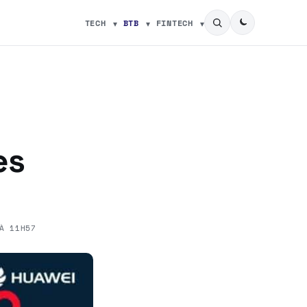
TECH
BTB
FINTECH
es
À 11H57