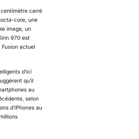
l centimètre carré
l octa-core, une
ble image, un
irin 970 est
 Fusion actuel
ligents d’ici
uggèrent qu’il
smartphones au
récédente, selon
ions d’iPhones au
illions