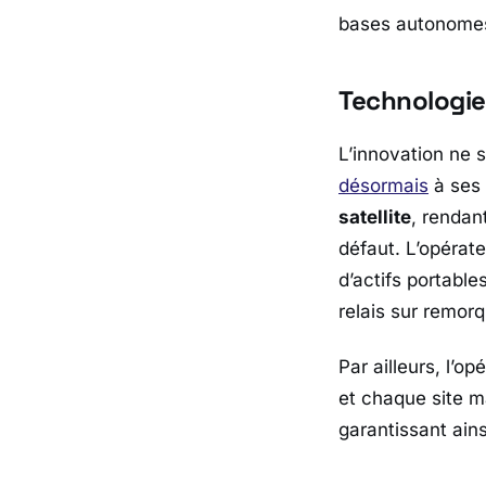
bases autonomes 
Technologies
L’innovation ne s
désormais
à ses 
satellite
, rendan
défaut. L’opérate
d’actifs portable
relais sur remor
Par ailleurs, l’o
et chaque site ma
garantissant ain