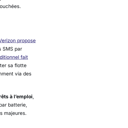
touchées.
Verizon
propose
es SMS par
itionnel fait
er sa flotte
amment via des
êts à l’emploi
,
ar batterie,
es majeures.