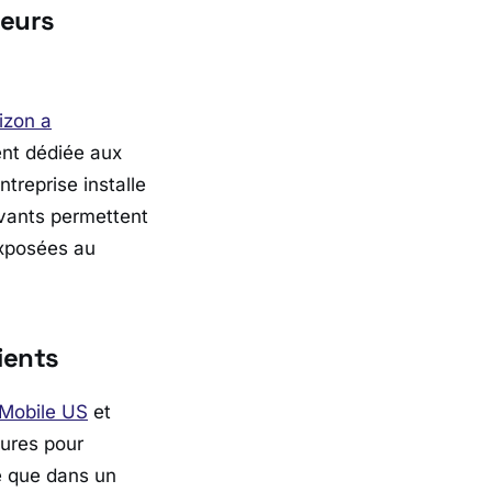
teurs
izon
a
ent dédiée aux
’entreprise installe
ovants permettent
exposées au
ients
Mobile US
et
tures pour
ve que dans un