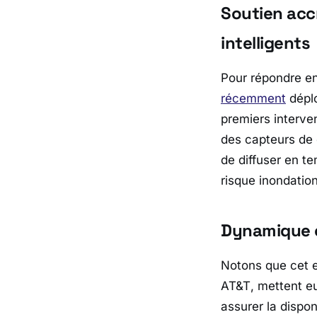
Soutien acc
intelligents
Pour répondre en
récemment
dépl
premiers interve
des capteurs de
de diffuser en t
risque inondation
Dynamique c
Notons que cet e
AT&T
, mettent e
assurer la dispo