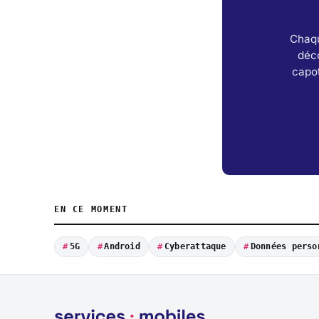
Chaqu
déc
capot
EN CE MOMENT
5G
Android
Cyberattaque
Données perso