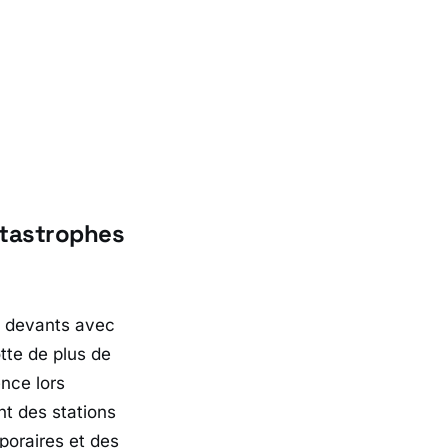
atastrophes
 devants avec
tte de plus de
ence lors
nt des stations
oraires et des