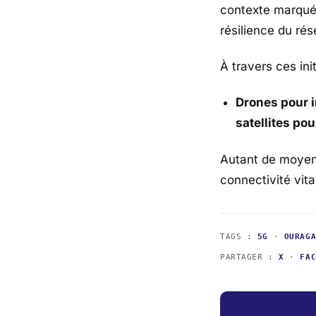
contexte marqué 
résilience du ré
À travers ces ini
Drones pour i
satellites pou
Autant de moyens
connectivité vita
TAGS :
5G
·
OURAG
PARTAGER :
X
·
FA