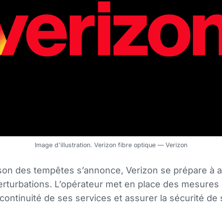
Image d'illustration. Verizon fibre optique — Verizon
ison des tempêtes s’annonce, Verizon se prépare à a
erturbations. L’opérateur met en place des mesures
 continuité de ses services et assurer la sécurité de