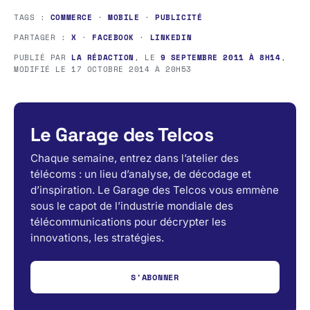
TAGS :
COMMERCE
·
MOBILE
·
PUBLICITÉ
PARTAGER :
X
·
FACEBOOK
·
LINKEDIN
PUBLIÉ PAR
LA RÉDACTION
, LE
9 SEPTEMBRE 2011 À 8H14
,
MODIFIÉ LE
17 OCTOBRE 2014 À 20H53
Le Garage des Telcos
Chaque semaine, entrez dans l’atelier des
télécoms : un lieu d’analyse, de décodage et
d’inspiration. Le Garage des Telcos vous emmène
sous le capot de l’industrie mondiale des
télécommunications pour décrypter les
innovations, les stratégies.
S'ABONNER