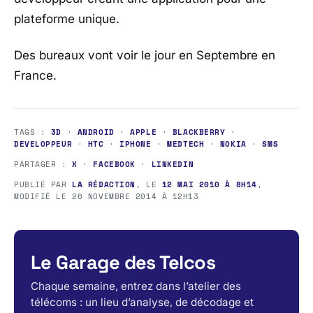
plateforme unique.
Des bureaux vont voir le jour en Septembre en
France.
TAGS :
3D
·
ANDROID
·
APPLE
·
BLACKBERRY
·
DEVELOPPEUR
·
HTC
·
IPHONE
·
MEDTECH
·
NOKIA
·
SMS
PARTAGER :
X
·
FACEBOOK
·
LINKEDIN
PUBLIÉ PAR
LA RÉDACTION
, LE
12 MAI 2010 À 8H14
,
MODIFIÉ LE
26 NOVEMBRE 2014 À 12H13
Le Garage des Telcos
Chaque semaine, entrez dans l’atelier des
télécoms : un lieu d’analyse, de décodage et