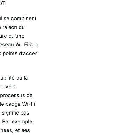
oT]
ui se combinent
n raison du
are qu’une
éseau Wi-Fi à la
s points d’accès
bilité ou la
(ouvert
 processus de
 le badge Wi-Fi
 signifie pas
. Par exemple,
nnées, et ses