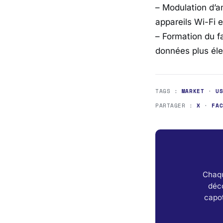
– Modulation d’a
appareils Wi-Fi 
– Formation du f
données plus éle
TAGS :
MARKET
·
U
PARTAGER :
X
·
FA
Chaqu
déc
capot