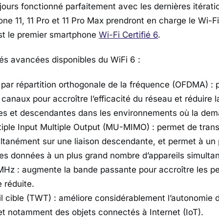
jours fonctionné parfaitement avec les dernières itératio
hone 11, 11 Pro et 11 Pro Max prendront en charge le Wi-
st le premier smartphone
Wi-Fi Certifié 6
.
tés avancées disponibles du WiFi 6 :
 par répartition orthogonale de la fréquence (OFDMA) : 
canaux pour accroître l’efficacité du réseau et réduire l
tes et descendantes dans les environnements où la dem
tiple Input Multiple Output (MU-MIMO) : permet de tran
tanément sur une liaison descendante, et permet à un 
es données à un plus grand nombre d’appareils simulta
MHz : augmente la bande passante pour accroître les p
 réduite.
l cible (TWT) : améliore considérablement l’autonomie d
 et notamment des objets connectés à Internet (IoT).