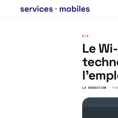
BTB
Le Wi-
techno
l’emplo
LA RÉDACTION
— PU