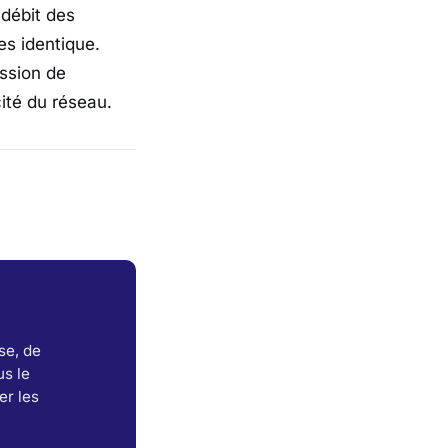
débit des
s identique.
ission de
ité du réseau.
se, de
s le
er les