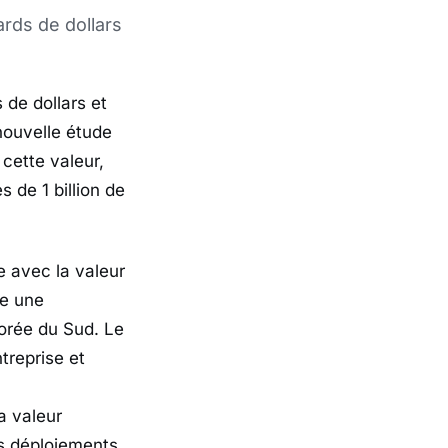
ards de dollars
 de dollars et
 nouvelle étude
cette valeur,
 de 1 billion de
e avec la valeur
e une
Corée du Sud. Le
treprise et
a valeur
s déploiements