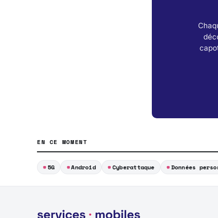
Chaqu
déc
capot
EN CE MOMENT
5G
Android
Cyberattaque
Données perso