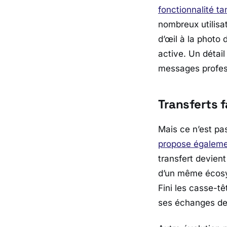
fonctionnalité t
nombreux utilisat
d’œil à la photo d
active. Un détail
messages profes
Transferts f
Mais ce n’est pa
propose égalem
transfert devien
d’un même écosy
Fini les casse-t
ses échanges dev