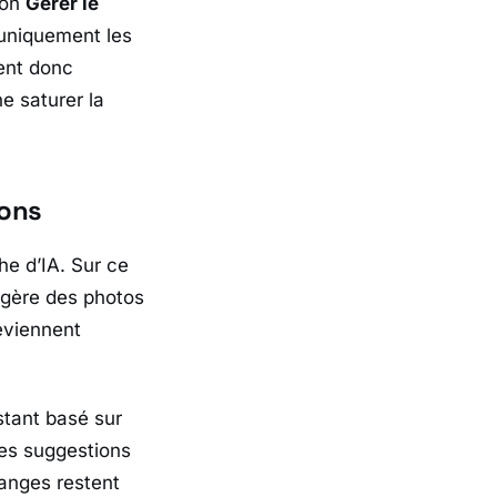
ion
Gérer le
 uniquement les
sent donc
e saturer la
ions
he d’IA. Sur ce
légère des photos
eviennent
stant basé sur
 des suggestions
anges restent