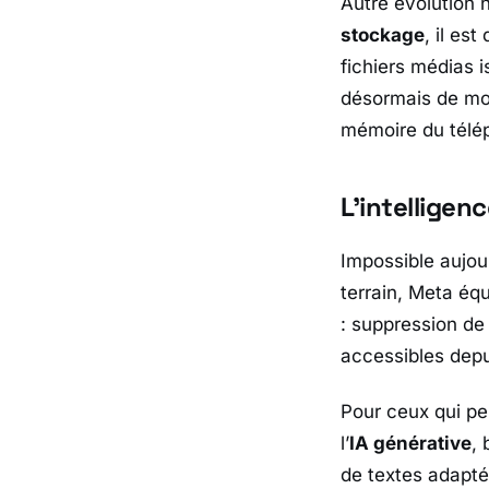
Autre évolution n
stockage
, il es
fichiers médias 
désormais de moy
mémoire du télé
L’intelligen
Impossible aujou
terrain,
Meta
équ
: suppression de
accessibles depu
Pour ceux qui pe
l’
IA générative
, 
de textes adapté