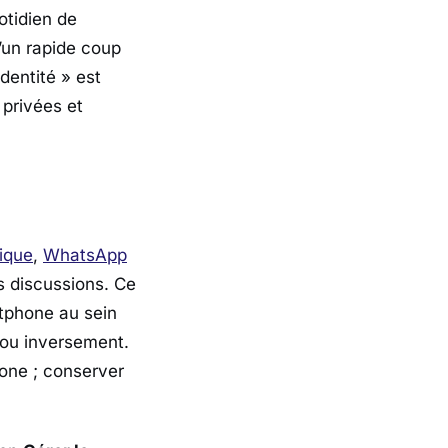
otidien de
d’un rapide coup
identité » est
 privées et
rique
,
WhatsApp
s discussions. Ce
rtphone au sein
 ou inversement.
hone ; conserver