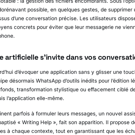
otable : la gestion des fichiers encombrants. Sous l’opt
t dorénavant possible, en quelques gestes, de supprimer
issus d’une conversation précise. Les utilisateurs dispo
ens concrets pour éviter que leur messagerie ne vienn
phone.
ce artificielle s’invite dans vos conversat
rd’hui d’évoquer une application sans y glisser une touc
ipe désormais
WhatsApp
d’outils inédits pour l’édition 
 fonds, transformation stylistique ou effacement ciblé d
is l’application elle-même.
inent parfois à formuler leurs messages, un nouvel assi
baptisé « Writing Help », fait son apparition. Il propose
es à chaque contexte, tout en garantissant que les éch