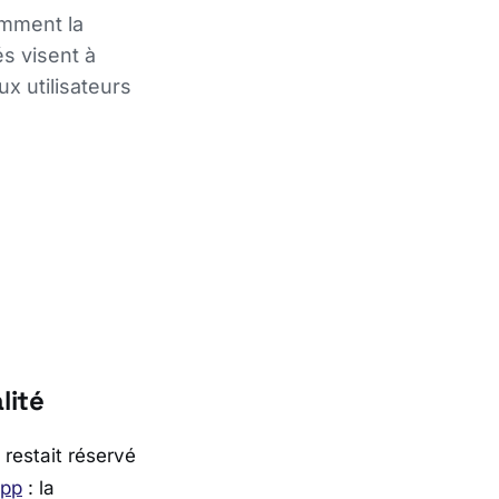
amment la
s visent à
ux utilisateurs
lité
restait réservé
pp
: la