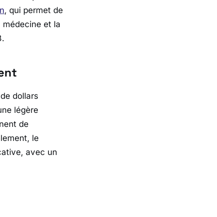
in
, qui permet de
la médecine et la
3.
ent
 de dollars
une légère
nent de
èlement, le
ative, avec un