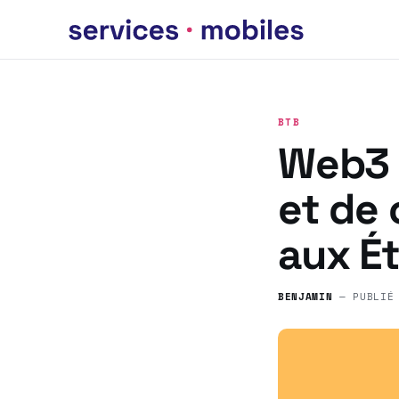
BTB
Web3 
et de
aux É
BENJAMIN
— PUBLIÉ