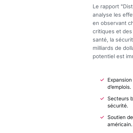
Le rapport "Di
analyse les ef
en observant ch
critiques et de
santé, la sécuri
milliards de do
potentiel est i
Expansion 
d’emplois.
Secteurs b
sécurité.
Soutien de
américain.