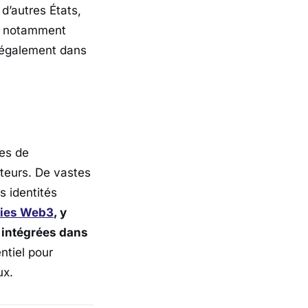
d’autres États,
le, notamment
 également dans
es de
ateurs. De vastes
 identités
gies Web3
, y
s intégrées dans
ntiel pour
ux.