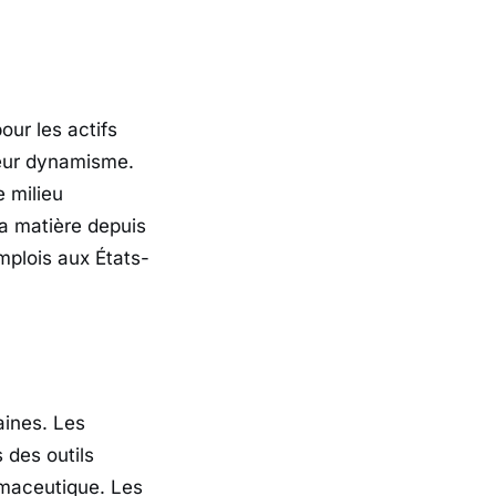
our les actifs
eur dynamisme.
e milieu
a matière depuis
mplois aux États-
ines. Les
 des outils
armaceutique. Les