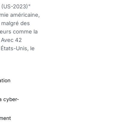
t (US-2023)"
mie américaine,
, malgré des
cteurs comme la
. Avec 42
États-Unis, le
ation
a cyber-
ement