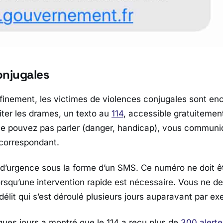
onjugales
inement, les victimes de violences conjugales sont enc
iter les drames, un texto au
114
, accessible gratuitemen
 ne pouvez pas parler (danger, handicap), vous communi
 correspondant.
d’urgence sous la forme d’un SMS. Ce numéro ne doit êtr
rsqu’une intervention rapide est nécessaire. Vous ne dev
délit qui s’est déroulé plusieurs jours auparavant par ex
lques jours a montré que le 114 a reçu plus de
300 alert