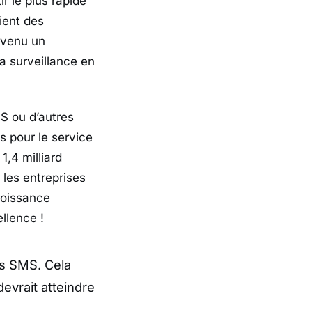
r le plus rapide
ient des
devenu un
a surveillance en
MS ou d’autres
s pour le service
,4 milliard
 les entreprises
roissance
ellence !
es SMS. Cela
evrait atteindre