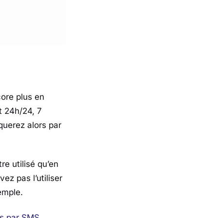
ore plus en
t 24h/24, 7
querez alors par
e utilisé qu’en
ez pas l’utiliser
emple.
es par SMS