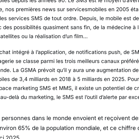
biles depuis les années 90. Le SMS est le moyen d’averti
ace, nos premières news sur servicesmobiles en 2005 éta
 les services SMS de tout ordre. Depuis, le mobile est 
des possibilités quasiment sans fin, de la médecine à l
atellites ou la réalisation d’un film…
 chat intégré à l’application, de notifications push, de S
gerie se classe parmi les trois meilleurs canaux préféré
onde. La GSMA prévoit qu’il y aura une augmentation de 1
biles de 3,4 milliards en 2018 à 5 milliards en 2025. Pour
space marketing SMS et MMS, il existe un potentiel de c
au-delà du marketing, le SMS est l’outil d’alerte par exc
de personnes dans le monde envoient et reçoivent d
viron 65% de la population mondiale, et ce chiffre d
ici 2025.