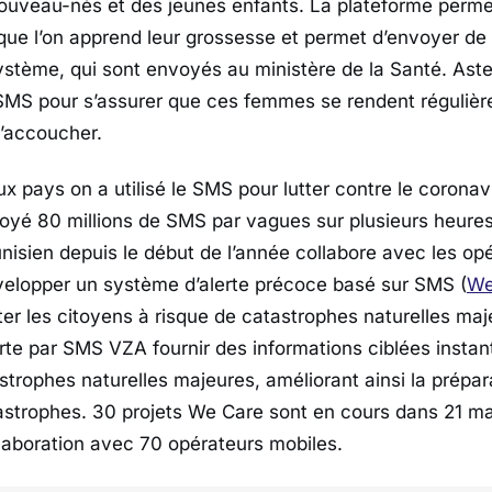
ouveau-nés et des jeunes enfants. La plateforme permet
ue l’on apprend leur grossesse et permet d’envoyer de 
ystème, qui sont envoyés au ministère de la Santé. Aster
SMS pour s’assurer que ces femmes se rendent réguliè
’accoucher.
 pays on a utilisé le SMS pour lutter contre le corona
oyé 80 millions de SMS par vagues sur plusieurs heures
isien depuis le début de l’année collabore avec les op
elopper un système d’alerte précoce basé sur SMS (
We
er les citoyens à risque de catastrophes naturelles maj
te par SMS VZA fournir des informations ciblées instan
trophes naturelles majeures, améliorant ainsi la prépara
strophes. 30 projets We Care sont en cours dans 21 ma
laboration avec 70 opérateurs mobiles.