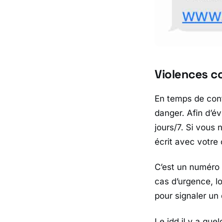
Violences c
En temps de conf
danger. Afin d’év
jours/7. Si vous
écrit avec votre
C’est un numéro 
cas d’urgence, lo
pour signaler un 
Le jdd il y a que