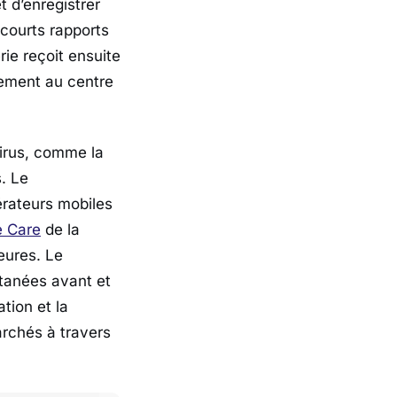
 d’enregistrer
courts rapports
ie reçoit ensuite
rement au centre
virus, comme la
. Le
érateurs mobiles
 Care
de la
eures. Le
tanées avant et
tion et la
rchés à travers