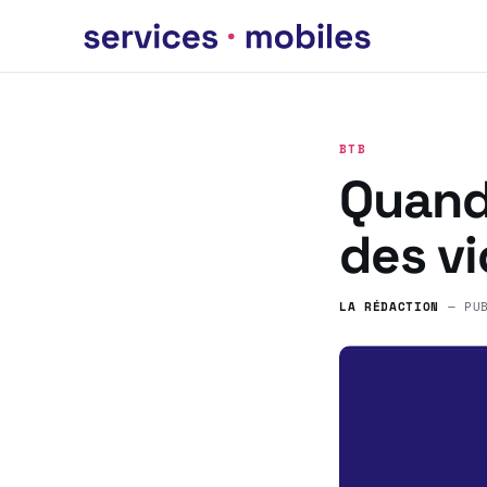
BTB
Quand
des v
LA RÉDACTION
— PU