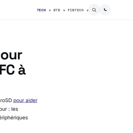
TECH
BTB
FINTECH
pour
FC à
icroSD
pour aider
our : les
ériphériques