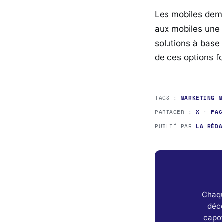
Les mobiles deme
aux mobiles un
solutions à base
de ces options f
TAGS :
MARKETING 
PARTAGER :
X
·
FA
PUBLIÉ PAR
LA RÉD
Chaqu
déc
capot