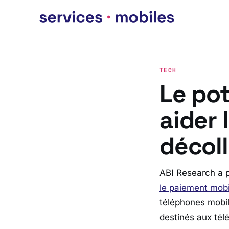
TECH
Le po
aider 
décoll
ABI Research a p
le paiement mob
téléphones mobile
destinés aux tél