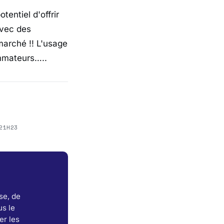
tentiel d'offrir
vec des
marché !! L'usage
ommateurs…..
21H23
se, de
s le
er les