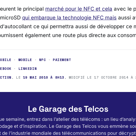
urent le principal
marché pour le NFC et cela
avec le po
e microSD
qui embarque la technologie NFC mais
aussi a
 d'autocollant ce qui permettra aussi de développer ce 
ournissent également une route plus directe aux cons
MOBILE
·
MOBILE
·
NFC
·
PAIEMENT
CEBOOK
·
LINKEDIN
ACTION
, LE
19 MAI 2010 À 8H13
, MODIFIÉ LE
17 OCTOBRE 2014 À 
Le Garage des Telcos
e semaine, entrez dans l’atelier des télécoms : un lieu d’analy
odage et d’inspiration. Le Garage des Telcos vous emmène sou
 de l’industrie mondiale des télécommunications pour décrypt