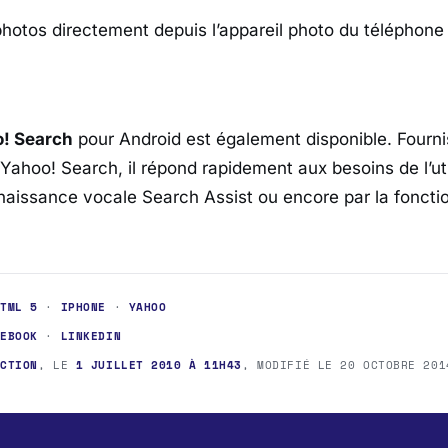
photos directement depuis l’appareil photo du téléphone
o! Search
pour Android est également disponible. Fourn
 Yahoo! Search, il répond rapidement aux besoins de l’uti
nnaissance vocale Search Assist ou encore par la foncti
HTML 5
·
IPHONE
·
YAHOO
CEBOOK
·
LINKEDIN
ACTION
, LE
1 JUILLET 2010 À 11H43
, MODIFIÉ LE
20 OCTOBRE 201