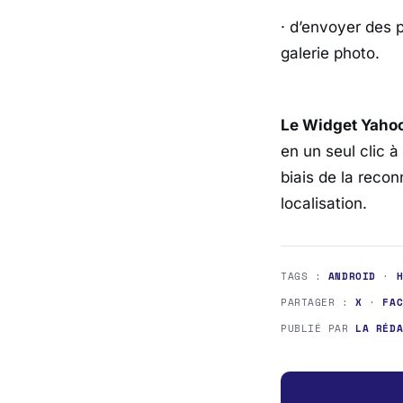
· d’envoyer des 
galerie photo.
Le Widget Yaho
en un seul clic à
biais de la reco
localisation.
TAGS :
ANDROID
·
PARTAGER :
X
·
FA
PUBLIÉ PAR
LA RÉD