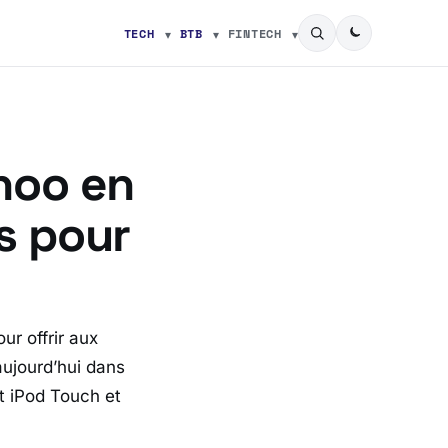
TECH
BTB
FINTECH
hoo en
s pour
r offrir aux
aujourd’hui dans
t iPod Touch et