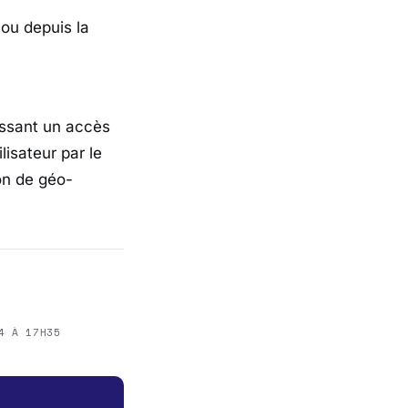
 ou depuis la
issant un accès
lisateur par le
on de géo-
4 À 17H35