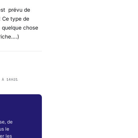
 est prévu de
! Ce type de
e quelque chose
riche….)
 À 14H21
se, de
s le
er les