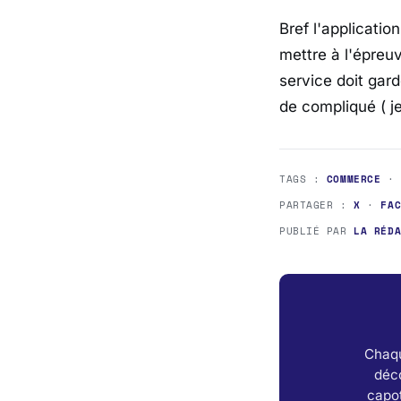
Bref l'applicati
mettre à l'épreu
service doit garde
de compliqué ( j
TAGS :
COMMERCE
PARTAGER :
X
·
FA
PUBLIÉ PAR
LA RÉD
Chaqu
déc
capot