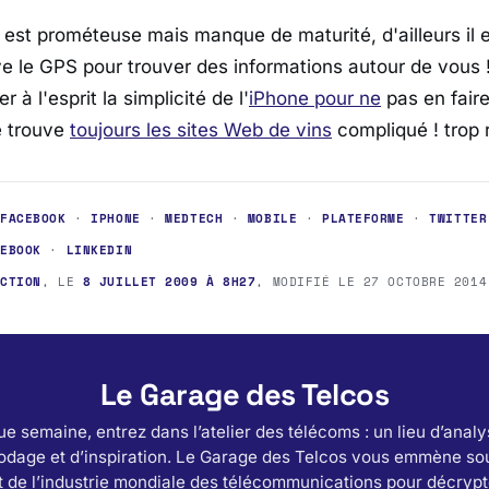
on est prométeuse mais manque de maturité, d'ailleurs il
ve le GPS pour trouver des informations autour de vous 
r à l'esprit la simplicité de l'
iPhone pour ne
pas en fair
e trouve
toujours les sites Web de vins
compliqué ! trop 
·
FACEBOOK
·
IPHONE
·
MEDTECH
·
MOBILE
·
PLATEFORME
·
TWITTER
CEBOOK
·
LINKEDIN
ACTION
, LE
8 JUILLET 2009 À 8H27
, MODIFIÉ LE
27 OCTOBRE 2014
Le Garage des Telcos
e semaine, entrez dans l’atelier des télécoms : un lieu d’analy
odage et d’inspiration. Le Garage des Telcos vous emmène sou
 de l’industrie mondiale des télécommunications pour décrypt