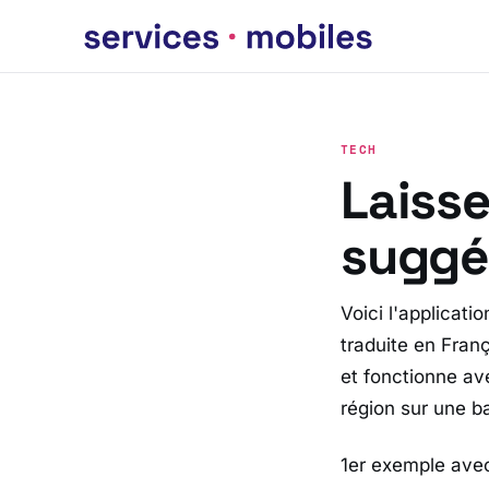
TECH
Laisse
suggér
Voici l'applicati
traduite en Franç
et fonctionne av
région sur une b
1er exemple ave