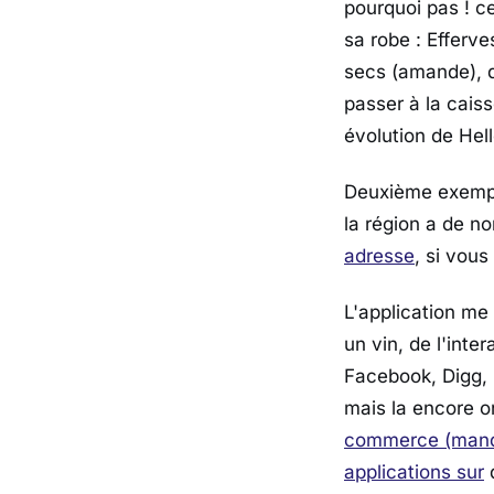
pourquoi pas ! c
sa robe : Efferve
secs (amande), 
passer à la cais
évolution de Hell
Deuxième exemple
la région a de n
adresse
, si vou
L'application me
un vin, de l'inte
Facebook, Digg, 
mais la encore on
commerce (manq
applications sur
d