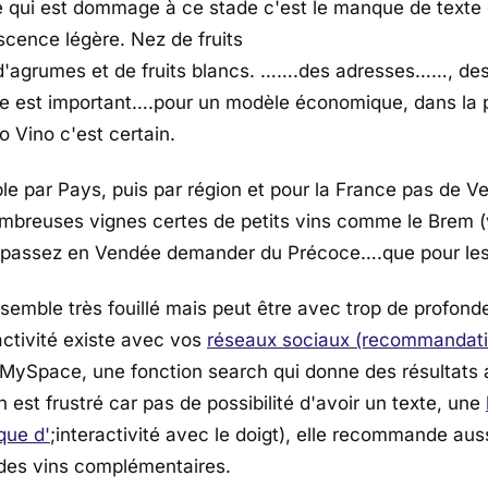
e qui est dommage à ce stade c'est le manque de texte q
scence légère. Nez de fruits
d'agrumes et de fruits blancs. …….des adresses……, des
se est important….pour un modèle économique, dans la 
o Vino c'est certain.
 par Pays, puis par région et pour la France pas de V
ombreuses vignes certes de petits vins comme le Brem (
s passez en Vendée demander du Précoce….que pour les 
 semble très fouillé mais peut être avec trop de profond
ractivité existe avec vos
réseaux sociaux (recommandatio
MySpace, une fonction search qui donne des résultats 
 est frustré car pas de possibilité d'avoir un texte, une
ue d'
;interactivité avec le doigt), elle recommande auss
es vins complémentaires.