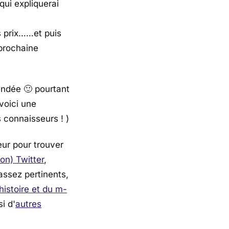
ui expliquerai
 prix……et puis
prochaine
endée 🙂 pourtant
voici une
connaisseurs ! )
eur pour trouver
n) Twitter
,
assez pertinents,
histoire et du m-
i d'
autres