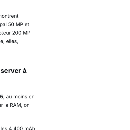
montrent
ipal 50 MP et
apteur 200 MP
e, elles,
éserver à
 5
, au moins en
ur la RAM, on
e les 4 400 mAh