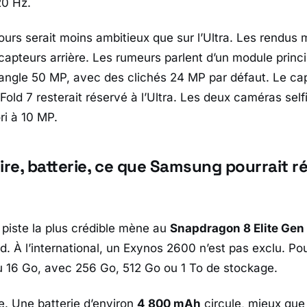
20 Hz.
ours serait moins ambitieux que sur l’Ultra. Les rendus 
apteurs arrière. Les rumeurs parlent d’un module princ
-angle 50 MP, avec des clichés 24 MP par défaut. Le c
Fold 7
resterait réservé à l’Ultra. Les deux caméras selfi
ori à 10 MP.
re, batterie, ce que Samsung pourrait r
 piste la plus crédible mène au
Snapdragon 8 Elite Gen
rd
. À l’international, un
Exynos 2600
n’est pas exclu. Po
u 16 Go, avec 256 Go, 512 Go ou 1 To de stockage.
e. Une batterie d’environ
4 800 mAh
circule, mieux qu