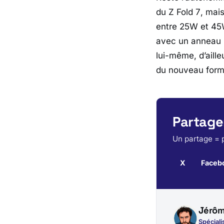
du
Z Fold 7
, mai
entre 25W et 45W
avec un anneau 
lui-même, d’ailleu
du nouveau format
Partager
Un partage = p
X
Faceb
Jérôm
Spéciali