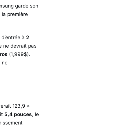
msung
garde son
t la première
t d’entrée à
2
ne ne devrait pas
ros
(1,999$).
t ne
erait 123,9 x
it
5,4 pouces
, le
chissement