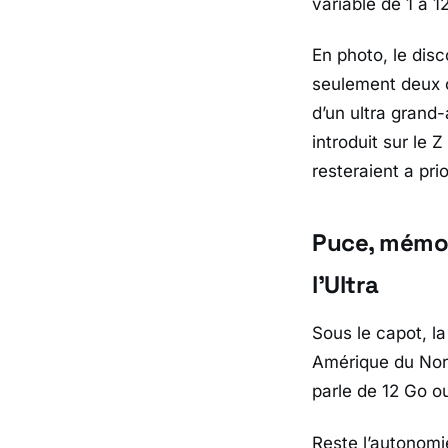
variable de 1 à 1
En photo, le disc
seulement deux c
d’un ultra grand
introduit sur le
Z 
resteraient a pri
Puce, mémoi
l’Ultra
Sous le capot, la
Amérique du No
parle de 12 Go o
Reste l’autonomi