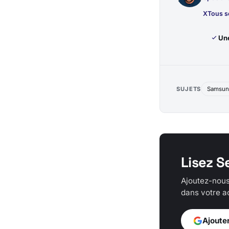
X
Tous s
Une
SUJETS
Samsun
Lisez S
Ajoutez-nous
dans votre ac
Ajoute