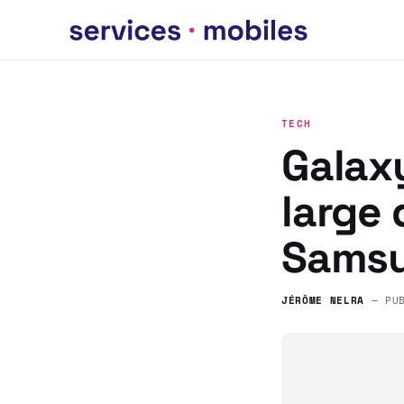
TECH
Galaxy
large
Sams
JÉRÔME NELRA
— PU