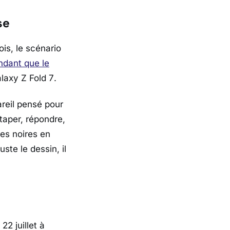
se
ois, le scénario
ndant que le
laxy Z Fold 7
.
reil pensé pour
 taper, répondre,
des noires en
ste le dessin, il
 22 juillet à