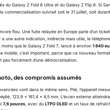
tés du
Galaxy Z Fold 8 Ultra
et du
Galaxy Z Flip 8
. Si
Sa
a commercialisation suivrait soit le 31 juillet, soit duran
encore flou. Une fuite relayée en Europe parle d’un ticke
l y a une autre indication, indirecte mais utile, le télépho
 moins que le
Galaxy Z Fold 7
, lancé à environ
1 840 eu
e mobile, c’est important, parce que ce nouveau forma
t pas forcément d’une démocratisation.
hoto, des compromis assumés
vancées vont dans le même sens. Plié, l’appareil mesur
éplié, 123,9 x 161,4 x 4,5 mm. L’écran externe atteindra
al
7,6 pouces
, avec du
LTPO OLED
et un taux de rafraî