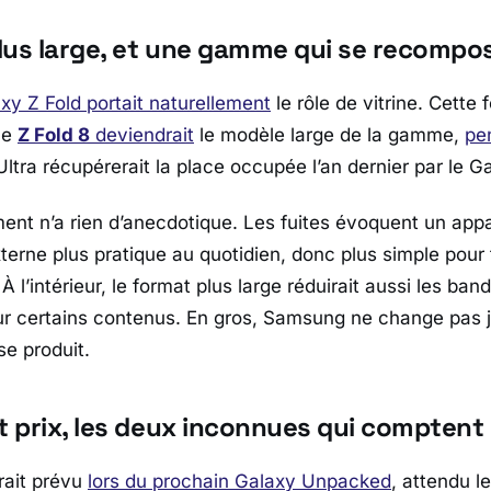
lus large, et une gamme qui se recompo
xy Z Fold
portait naturellement
le rôle de vitrine. Cette f
 Le
Z Fold 8
deviendrait
le modèle large de la gamme,
pe
ltra
récupérerait la place occupée l’an dernier par le
Ga
ent n’a rien d’anecdotique. Les fuites évoquent un appa
xterne plus pratique au quotidien, donc plus simple pour
À l’intérieur, le format plus large réduirait aussi les ban
ur certains contenus. En gros,
Samsung
ne change pas ju
se produit.
t prix, les deux inconnues qui comptent
rait prévu
lors du prochain
Galaxy Unpacked
, attendu le